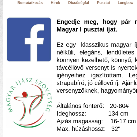
Bemutatkozás
Hírek
Dicsőségfal
Pusztai
Longbow
Engedje meg, hogy pár 
Magyar I pusztai íjat.
Ez egy klasszikus magyar íj
nélküli, elegáns, lendülete
könnyen kezelhető, könnyű, k
távcéllövő versenyt is nyerte
igényeihez igazítottam. L
strapabíró, jó céllövő íj. Ajá
versenyzőknek, hagyományőr
Általános fonterő: 20-80#
Ideghossz: 134 cm
Ajzás magasság: 16-17 cm
Max. húzáshossz: 32"