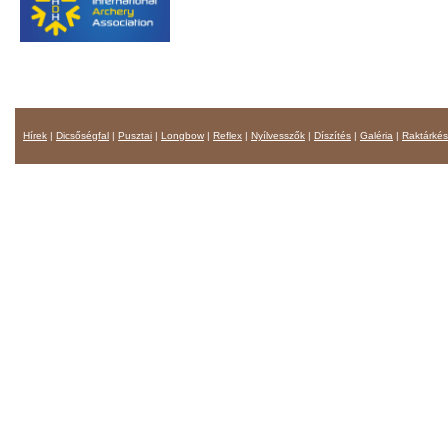
Hírek
|
Dicsőségfal
|
Pusztai
|
Longbow
|
Reflex
|
Nyílvesszők
|
Díszítés
|
Galéria
|
Raktárkés