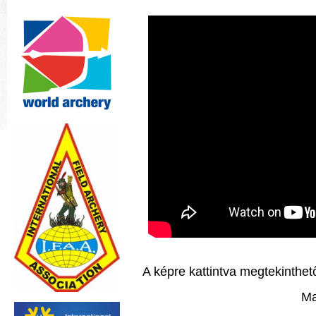
A képre kattintva megtekinthető
Ma