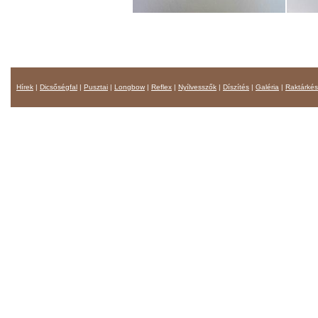
Hírek
|
Dicsőségfal
|
Pusztai
|
Longbow
|
Reflex
|
Nyílvesszők
|
Díszítés
|
Galéria
|
Raktárkés