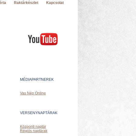
éria
Raktárkészlet
Kapcsolat
MÉDIAPARTNEREK
Vas Nép Online
VERSENYNAPTÁRAK
Központi naptár
Régiós naptárak