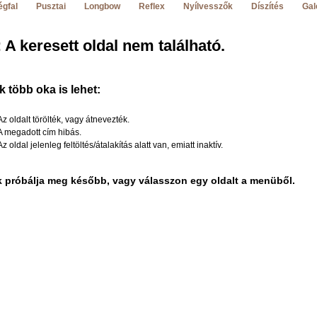
gfal
Pusztai
Longbow
Reflex
Nyílvesszők
Díszítés
Gal
 A keresett oldal nem található.
 több oka is lehet:
Az oldalt törölték, vagy átnevezték.
A megadott cím hibás.
Az oldal jelenleg feltöltés/átalakítás alatt van, emiatt inaktív.
k próbálja meg később, vagy válasszon egy oldalt a menüből.