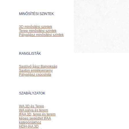
MINŐSÍTÉSI SZINTEK
3D minősítési szintek
Terep minősítési szintek
Pályaíjász minősítési szintek
RANGLISTÁK
Saslövő Íjász Bajnokság
Saxton emlékverseny
Pályaíjász csúcslista
SZABÁLYZATOK
WA 3D és Terep
WA pálya és terem
IFAA 3D, terep és terem
képes segédlet IFAA
kategóriákhoz
HDH-IAA 3D