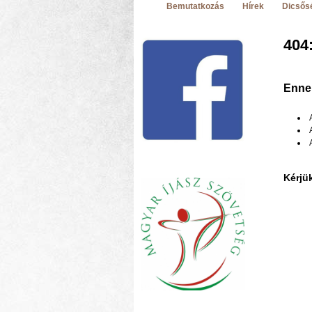
Bemutatkozás
Hírek
Dicsősé
404:
Ennek
Kérjü